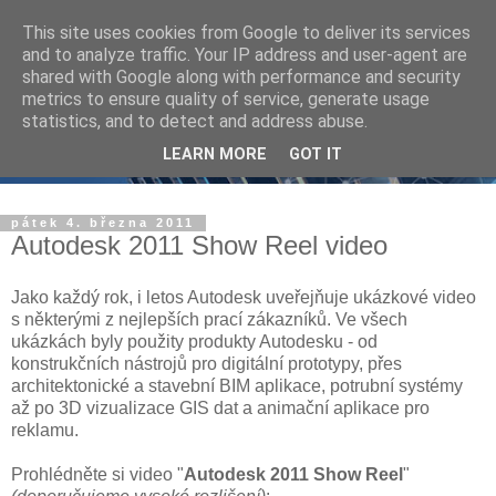
This site uses cookies from Google to deliver its services
and to analyze traffic. Your IP address and user-agent are
shared with Google along with performance and security
metrics to ensure quality of service, generate usage
statistics, and to detect and address abuse.
LEARN MORE
GOT IT
pátek 4. března 2011
Autodesk 2011 Show Reel video
Jako každý rok, i letos Autodesk uveřejňuje ukázkové video
s některými z nejlepších prací zákazníků. Ve všech
ukázkách byly použity produkty Autodesku - od
konstrukčních nástrojů pro digitální prototypy, přes
architektonické a stavební BIM aplikace, potrubní systémy
až po 3D vizualizace GIS dat a animační aplikace pro
reklamu.
Prohlédněte si video "
Autodesk 2011 Show Reel
"