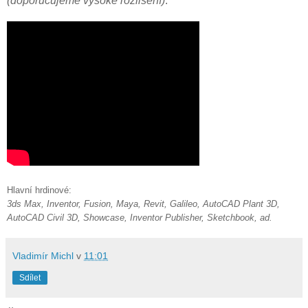
(doporučujeme vysoké rozlišení)
:
Hlavní hrdinové:
3ds Max, Inventor, Fusion, Maya, Revit, Galileo, AutoCAD Plant 3D,
AutoCAD Civil 3D, Showcase, Inventor Publisher, Sketchbook, ad.
Vladimír Michl
v
11:01
Sdílet