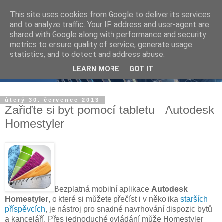
This site uses cookies from Google to deliver its services
and to analyze traffic. Your IP address and user-agent are
shared with Google along with performance and security
metrics to ensure quality of service, generate usage
statistics, and to detect and address abuse.
LEARN MORE
GOT IT
úterý 30. července 2013
Zařiďte si byt pomocí tabletu - Autodesk
Homestyler
Bezplatná mobilní aplikace
Autodesk
Homestyler
, o které si můžete přečíst i v několika
starších
příspěvcích
, je nástroj pro snadné navrhování dispozic bytů
a kanceláří. Přes jednoduché ovládání může Homestyler