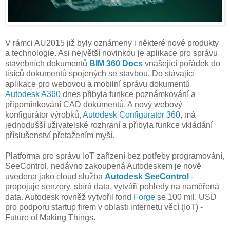
V rámci AU2015 již byly oznámeny i některé nové produkty
a technologie. Asi největší novinkou je aplikace pro správu
stavebních dokumentů
BIM 360 Docs
vnášející pořádek do
tisíců dokumentů spojených se stavbou. Do stávající
aplikace pro webovou a mobilní správu dokumentů
Autodesk A360
dnes přibyla funkce poznámkování a
připomínkování CAD dokumentů. A nový webový
konfigurátor výrobků,
Autodesk Configurator 360
, má
jednodušší uživatelské rozhraní a přibyla funkce vkládání
příslušenství přetažením myší.
Platforma pro správu IoT zařízení bez potřeby programování,
SeeControl, nedávno zakoupená Autodeskem je nově
uvedena jako cloud služba
Autodesk SeeControl
-
propojuje senzory, sbírá data, vytváří pohledy na naměřená
data. Autodesk rovněž vytvořil fond
Forge
se 100 mil. USD
pro podporu startup firem v oblasti internetu věcí (IoT) -
Future of Making Things.