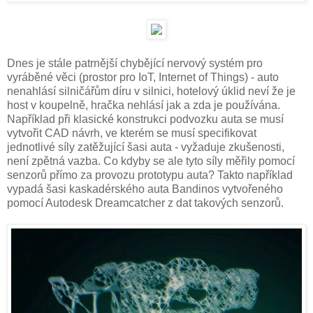
Dnes je stále patrnější chybějící nervový systém pro
vyráběné věci (prostor pro IoT, Internet of Things) - auto
nenahlásí silničářům díru v silnici, hotelový úklid neví že je
host v koupelně, hračka nehlásí jak a zda je používána.
Například při klasické konstrukci podvozku auta se musí
vytvořit CAD návrh, ve kterém se musí specifikovat
jednotlivé síly zatěžující šasi auta - vyžaduje zkušenosti,
není zpětná vazba. Co kdyby se ale tyto síly měřily pomocí
senzorů přímo za provozu prototypu auta? Takto například
vypadá šasi kaskadérského auta Bandinos vytvořeného
pomocí Autodesk Dreamcatcher z dat takových senzorů.