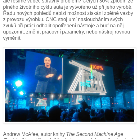
ale řešíme vůbec správný problém? Celých 30% zplodin ze
plného životního cyklu auta je vytvořeno už při jeho výrobě.
Řadu nových pohledů nabízí možnost získání zpětné vazby
z provozu výrobku. CNC stroj umí nasloucháním svých
zvuků při práci odhalit opotřebení nástroje a buď na něj
upozornit, změnit pracovní parametry, nebo nástroj rovnou
vyměnit.
Andrew McAfee, autor knihy
The Second Machine Age