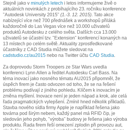
Stejně jako v
minulých letech
i letos informujeme živě o
aktuálních novinkách z probíhajícího 23. ročníku konference
"Autodesk University 2015"
(1.-3. 12. 2015)
. Tato akce
nabízející více než 700 přednášek a workshopů přiláká
každoročně do Las Vegas více než 10.000 uživatelů
produktů Autodesku z celého světa. Dalších cca 13.000
uživatelů se účastní tzv. "Extension" konferencí konaných na
13 místech po celém světě. Aktuality zprostředkované
účastníky z CAD Studia můžete sledovat na
cadstudio.cz/au2015
nebo na Twitter účtu
CAD Studia
.
Za doprovodu Storm Troopers ze Star Wars uvedla
konferenci Lynn Allen a ředitel Autodesku Carl Bass. Na
téma inovací jako nosného tématu AU2015 připomněl, že
úspěch firem je často odvozen od toho, že se na řešení
problému podívají z jiného pohledu. Klíčem k inovacím je
změna myšlení. Inovace není je jeden nápad a krok, ale celá
řada pragmatických vylepšení. Zmínil hned několik příkladů.
Stavba nového sídla firmy Apple je například řešena jako
továrna pod širým nebem, každý panel má RFID čip, je
sledován jeho pohyb, "výroba" budovy je řešena jako výroba
produktu. Řada firem řeší omezení zplodin při provozu aut,