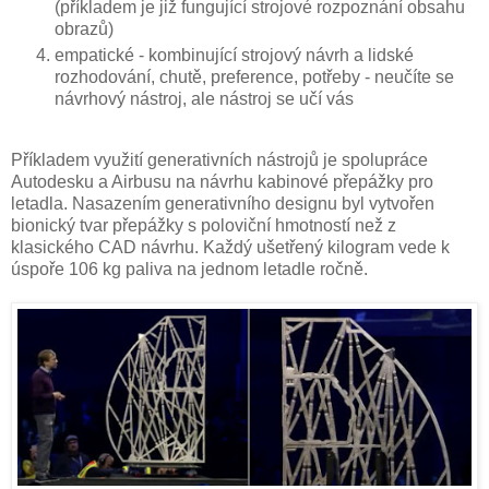
(příkladem je již fungující strojové rozpoznání obsahu
obrazů)
empatické - kombinující strojový návrh a lidské
rozhodování, chutě, preference, potřeby - neučíte se
návrhový nástroj, ale nástroj se učí vás
Příkladem využití generativních nástrojů je spolupráce
Autodesku a Airbusu na návrhu kabinové přepážky pro
letadla. Nasazením generativního designu byl vytvořen
bionický tvar přepážky s poloviční hmotností než z
klasického CAD návrhu. Každý ušetřený kilogram vede k
úspoře 106 kg paliva na jednom letadle ročně.