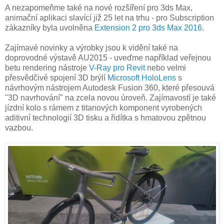
A nezapomeňme také na nové rozšíření pro 3ds Max,
animační aplikaci slavící již 25 let na trhu - pro Subscription
zákazníky byla uvolněna
Extension 2 pro 3ds Max 2016
.
Zajímavé novinky a výrobky jsou k vidění také na
doprovodné výstavě AU2015 - uveďme například veřejnou
betu rendering nástroje
V-Ray pro Revit
nebo velmi
přesvědčivé spojení 3D brýlí
Microsoft HoloLens
s
návrhovým nástrojem Autodesk Fusion 360, které přesouvá
"3D navrhování" na zcela novou úroveň. Zajímavostí je také
jízdní kolo s rámem z titanových komponent vyrobených
aditivní technologií 3D tisku a řidítka s hmatovou zpětnou
vazbou.