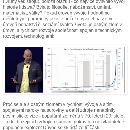
(Druhý věk strojů), položil otázku - co nejvíce ovlivnilo vývoj
historie lidstva? Byla to filosofie, náboženství, umění,
matematika, války? Pokud úroveň vývoje hodnotíme
měřitelnými parametry jako je počet obyvatel na Zemi,
úroveň bohatství či sociální kvalita života, je ostrým zlom v
úrovni a rychlosti rozvoje společnosti spojen s technickým
rozvojem, technologiemi:
Proč se ale s ostrým zlomem v rychlosti vývoje a s tím
spojenými nároky na suroviny a další zdroje nenaplnily
pesimistické vize - populární zejména v 70. letech 20. století
- o docházejících zdrojích surovin, potravin a nezvladatelné
populační explozi? Důvod se skládá ze tří částí: