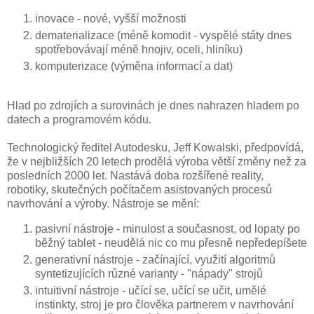
inovace - nové, vyšší možnosti
dematerializace (méně komodit - vyspělé státy dnes
spotřebovávají méně hnojiv, oceli, hliníku)
komputerizace (výměna informací a dat)
Hlad po zdrojích a surovinách je dnes nahrazen hladem po
datech a programovém kódu.
Technologický ředitel Autodesku, Jeff Kowalski, předpovídá,
že v nejbližších 20 letech prodělá výroba větší změny než za
posledních 2000 let. Nastává doba rozšířené reality,
robotiky, skutečných počítačem asistovaných procesů
navrhování a výroby. Nástroje se mění:
pasivní nástroje - minulost a současnost, od lopaty po
běžný tablet - neudělá nic co mu přesně nepředepíšete
generativní nástroje - začínající, využití algoritmů
syntetizujících různé varianty - "nápady" strojů
intuitivní nástroje - učící se, učící se učit, umělé
instinkty, stroj je pro člověka partnerem v navrhování