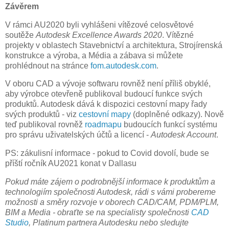
Závěrem
V rámci AU2020 byli vyhlášeni vítězové celosvětové
soutěže
Autodesk Excellence Awards 2020
. Vítězné
projekty v oblastech Stavebnictví a architektura, Strojírenská
konstrukce a výroba, a Média a zábava si můžete
prohlédnout na stránce
fom.autodesk.com
.
V oboru CAD a vývoje softwaru rovněž není příliš obyklé,
aby výrobce otevřeně publikoval budoucí funkce svých
produktů. Autodesk dává k dispozici cestovní mapy řady
svých produktů - viz
cestovní mapy
(doplněné odkazy). Nově
teď publikoval rovněž
roadmapu
budoucích funkcí systému
pro správu uživatelských účtů a licencí -
Autodesk Account
.
PS: zákulisní informace - pokud to Covid dovolí, bude se
příští ročník AU2021 konat v Dallasu
Pokud máte zájem o podrobnější informace k produktům a
technologiím společnosti Autodesk, rádi s vámi probereme
možnosti a směry rozvoje v oborech CAD/CAM, PDM/PLM,
BIM a Media - obraťte se na specialisty společnosti
CAD
Studio
, Platinum partnera Autodesku nebo sledujte