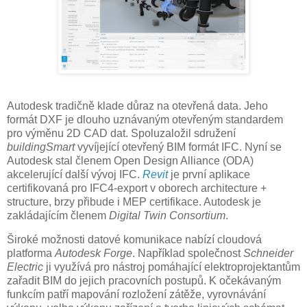
Autodesk tradičně klade důraz na otevřená data. Jeho
formát DXF je dlouho uznávaným otevřeným standardem
pro výměnu 2D CAD dat. Spoluzaložil sdružení
buildingSmart
vyvíjející otevřený BIM formát IFC. Nyní se
Autodesk stal členem Open Design Alliance (ODA)
akcelerující další vývoj IFC.
Revit
je první aplikace
certifikovaná pro IFC4-export v oborech architecture +
structure, brzy přibude i MEP certifikace. Autodesk je
zakládajícím členem
Digital Twin Consortium
.
Široké možnosti datové komunikace nabízí cloudová
platforma
Autodesk Forge
. Například společnost
Schneider
Electric
ji využívá pro nástroj pomáhající elektroprojektantům
zařadit BIM do jejich pracovních postupů. K očekávaným
funkcím patří mapování rozložení zátěže, vyrovnávání