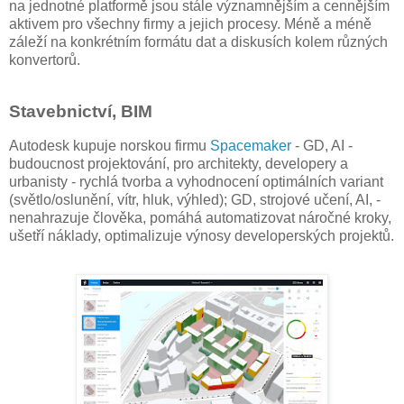
na jednotné platformě jsou stále významnějším a cennějším
aktivem pro všechny firmy a jejich procesy. Méně a méně
záleží na konkrétním formátu dat a diskusích kolem různých
konvertorů.
Stavebnictví, BIM
Autodesk kupuje norskou firmu
Spacemaker
- GD, AI -
budoucnost projektování, pro architekty, developery a
urbanisty - rychlá tvorba a vyhodnocení optimálních variant
(světlo/oslunění, vítr, hluk, výhled); GD, strojové učení, AI, -
nenahrazuje člověka, pomáhá automatizovat náročné kroky,
ušetří náklady, optimalizuje výnosy developerských projektů.