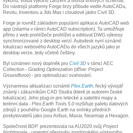
výkonu, volba výkonu zařízení a tvorba liniových schémat.
Do nástrojů platformy Forge brzy přibude vedle AutoCADu,
Revitu, Inventoru a 3ds Max i cloudové jádro Civil 3D.
Forge je rovněž základem populární aplikace
AutoCAD web
app
(zdarma v rámci AutoCAD subscription). Ta umožňuje
přímo z web prohlížeče prohlížet a editovat DWG výkresy
synchronizované z desktop verzí. Autodesk nyní oznámil
lokalizaci webového AutoCADu do všech jazyků jako je
desktop verze, tedy včetně češtiny.
Byl oznámen nový doplněk pro
Civil 3D
v rámci AEC
Collection -
Grading Optimization
(dříve:
Project
Groundforce
) - pro optimalizaci svahování.
Významnou aktualizaci oznámil
Plex.Earth
, řecký vývojář
známý i zákazníkům CAD Studia (které je autorem české
lokalizace). Jeho plug-in pro letecké a satelitní mapy a
terénní data -
Plex.Earth Tools 5.0
rozšiřuje paletu datových
zdrojů z pouhého Google Earth na snímky předních
poskytovatelů jako jsou Airbus, Maxar, Nearmap a Hexagon.
Společnost
BDP.
prezentovala na AU2020 svůj
Project
Nightingale
- urgentní přestavbu londýnského výstavního