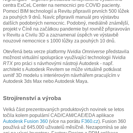
centra ExCeL Center na nemocnici pro COVID pacienty.
Pomocí BIM technologií a Revitu připravili prvních 500 lůžek
za pouhých 9 dnů. Navíc připravili manuál pro výstavbu
dalších podobných nemocnic. Podobný, mediálně známější,
projekt v Číně na začátkou pandemie byl rovněž připravován
v Revitu a Civilu 3D a zaznamenal úspěch ve výstavbě
nouzové nemocnice s 1000 lůžky za pouhých 10 dnů.
Otevřená beta verze platformy
Nvidia Omniverse
představila
možnost virtuální spolupráce využívající technologii
Nvidia
RTX
pro práci s návrhovými nástroji Autodesk - např.
architekt s Autodesk Revitem se může virtuálně potkávat
uvnitř 3D modelu s interiérovým návrhářem pracujícím v
Autodesk 3ds Max nebo Autodesk Maya.
Strojírenství a výroba
Velká část prezentovaných produktových novinek se letos
točila kolem populární CAD/CAM/CAE/EDA aplikace
Autodesk Fusion 360
(více na porátu
F360.cz
). Fusion 360
používá už 645.000 uživatelů měsíčně. Nezapomíná se ale