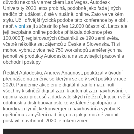
důvodů nekoná v americkém Las Vegas. Autodesk
University 2020 letos probíhá, podobně jako řada jiných
tradičních událostí, čistě virtuálně, online. Zato ve velkém
stylu. Už i dřívější fyzická podoba této konference byla obří,
např.
vloni
se jí zúčastnilo přes 12.000 účastníků. Letos ale
její bezplatná online podoba přilákala dokonce přes
100.000(!) registrovaných účastníků ze 190 zemí světa,
včetně několika set zájemců z Česka a Slovenska. Ti si
mohou vybrat z více než 750 workshopů zaměřených na
jednotlivé produkty Autodesku a na související pracovní a
obchodní postupy.
Ředitel Autodesku, Andrew Anagnost, poukázal v úvodní
přednášce na změny, se kterými se celý svět potýká v roce
2020. Pandemie akceleruje digitální tranformaci, nutí
všechny k silnější digitalizaci, k automatizaci navrhování, k
optimalizaci procesů a dodavatelských řetězců, k jejich větší
odolnosti a distribuovanosti, ke vzdálené spolupráci a
koordinaci týmů, ke konvergenci navrhování a výroby. K
opětnému zamyšlení nad tím, co a jak je možné vyrobit,
postavit, navrhnout. 2020 je rokem změn.