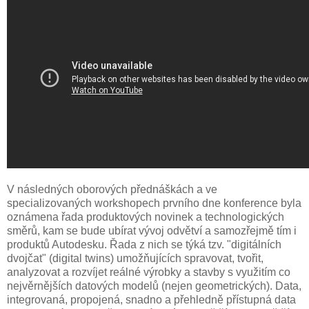
V následných oborových přednáškách a ve
specializovaných workshopech prvního dne konference byla
oznámena řada produktových novinek a technologických
směrů, kam se bude ubírat vývoj odvětví a samozřejmě tím i
produktů Autodesku. Řada z nich se týká tzv. "digitálních
dvojčat" (digital twins) umožňujících spravovat, tvořit,
analyzovat a rozvíjet reálné výrobky a stavby s využitím co
nejvěrnějších datových modelů (nejen geometrických). Data,
integrovaná, propojená, snadno a přehledně přístupná data