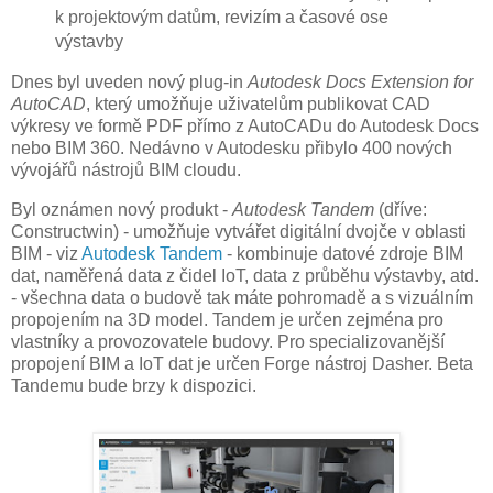
k projektovým datům, revizím a časové ose
výstavby
Dnes byl uveden nový plug-in
Autodesk Docs Extension for
AutoCAD
, který umožňuje uživatelům publikovat CAD
výkresy ve formě PDF přímo z AutoCADu do Autodesk Docs
nebo BIM 360. Nedávno v Autodesku přibylo 400 nových
vývojářů nástrojů BIM cloudu.
Byl oznámen nový produkt -
Autodesk Tandem
(dříve:
Constructwin) - umožňuje vytvářet digitální dvojče v oblasti
BIM - viz
Autodesk Tandem
- kombinuje datové zdroje BIM
dat, naměřená data z čidel IoT, data z průběhu výstavby, atd.
- všechna data o budově tak máte pohromadě a s vizuálním
propojením na 3D model. Tandem je určen zejména pro
vlastníky a provozovatele budovy. Pro specializovanější
propojení BIM a IoT dat je určen Forge nástroj Dasher. Beta
Tandemu bude brzy k dispozici.