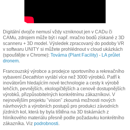
Digitální dvojče nemusí vždy vzniknout jen v CADu či
CAMu, zdrojem může být i např. mračno bodů získané z 3D
scanneru + 3D model. Výsledek zpracovaný do podoby VR
v softwaru UNITY si můžete prohlédnout v cloud ukázkách
(spouštějte v Chrome):
Továrna (Plant Facility)
-
LA průlet
dronem
.
Francouzský výrobce a prodejce sportovního a rekreačního
vybavení
Decathlon
vyrábí více než 3000 výrobků. Patří k
inovátorům hledajícím nové technologie a cesty k výrobě
lehčích, pevnějších, ekologičtějších a cenově dostupnějších
výrobků, přizpůsobitelných konkrétnímu zákazníkovi. V
nejnovějším projektu "vision" zkoumá možnosti nových
návrhových a výrobních postupů pro produkci závodních
jízdních kol, která by byla tištěna na 3D tiskárnách z
hliníkového materiálu přesně podle požadavku konkrétního
zákazníka. Viz
podrobnosti
.