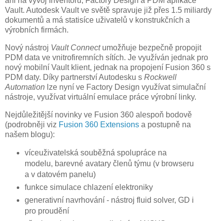
ani na vývoj Inventoru, Factory Design a PDM aplikace
Vault. Autodesk Vault ve světě spravuje již přes 1.5 miliardy
dokumentů a má statisíce uživatelů v konstrukčních a
výrobních firmách.
Nový nástroj
Vault Connect
umožňuje bezpečně propojit
PDM data ve vnitrofiremních sítích. Je využíván jednak pro
nový mobilní Vault klient, jednak na propojení Fusion 360 s
PDM daty. Díky partnerství Autodesku s
Rockwell
Automation
lze nyní ve Factory Design využívat simulační
nástroje, využívat virtuální emulace práce výrobní linky.
Nejdůležitější novinky ve Fusion 360 alespoň bodově
(podrobněji viz
Fusion 360 Extensions
a postupně na
našem blogu):
víceuživatelská souběžná spolupráce na
modelu, barevné avatary členů týmu (v browseru
a v datovém panelu)
funkce simulace chlazení elektroniky
generativní navrhování - nástroj fluid solver, GD i
pro proudění