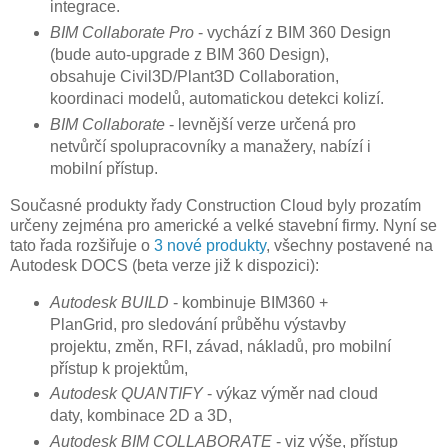
integrace.
BIM Collaborate Pro
- vychází z BIM 360 Design
(bude auto-upgrade z BIM 360 Design),
obsahuje Civil3D/Plant3D Collaboration,
koordinaci modelů, automatickou detekci kolizí.
BIM Collaborate
- levnější verze určená pro
netvůrčí spolupracovníky a manažery, nabízí i
mobilní přístup.
Současné produkty řady Construction Cloud byly prozatím
určeny zejména pro americké a velké stavební firmy. Nyní se
tato řada rozšiřuje o
3 nové produkty
, všechny postavené na
Autodesk DOCS (beta verze již k dispozici):
Autodesk BUILD
- kombinuje BIM360 +
PlanGrid, pro sledování průběhu výstavby
projektu, změn, RFI, závad, nákladů, pro mobilní
přístup k projektům,
Autodesk QUANTIFY
- výkaz výměr nad cloud
daty, kombinace 2D a 3D,
Autodesk BIM COLLABORATE
- viz výše, přístup