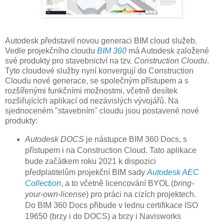
Autodesk představil novou generaci BIM cloud služeb.
Vedle projekčního cloudu
BIM 360
má Autodesk založené
své produkty pro stavebnictví na tzv.
Construction Cloudu
.
Tyto cloudové služby nyní konvergují do Construction
Cloudu nové generace, se společným přístupem a s
rozšířenými funkčními možnostmi, včetně desítek
rozšiřujících aplikací od nezávislých vývojářů. Na
sjednoceném "stavebním" cloudu jsou postavené nové
produkty:
Autodesk DOCS
je nástupce BIM 360 Docs, s
přístupem i na Construction Cloud. Tato aplikace
bude začátkem roku 2021 k dispozici
předplatitelům projekční BIM sady
Autodesk AEC
Collection
, a to včetně licencování BYOL (
bring-
your-own-license
) pro práci na cizích projektech.
Do BIM 360 Docs přibude v lednu certifikace ISO
19650 (brzy i do DOCS) a brzy i Navisworks