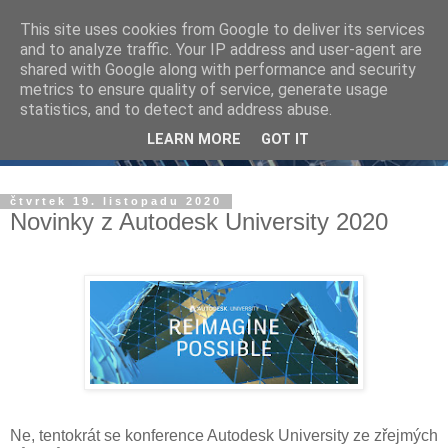
This site uses cookies from Google to deliver its services
and to analyze traffic. Your IP address and user-agent are
shared with Google along with performance and security
metrics to ensure quality of service, generate usage
statistics, and to detect and address abuse.
LEARN MORE
GOT IT
čtvrtek 19. listopadu 2020
Novinky z Autodesk University 2020
Ne, tentokrát se konference Autodesk University ze zřejmých