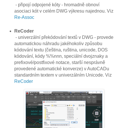
- připojí odpojené kóty - hromadně obnoví
asociaci kót v celém DWG výkresu najednou. Viz
Re-Assoc
ReCoder
- univerzální překódování textů v DWG - provede
automatickou náhradu jakéhokoliv způsobu
kódování textu (čeština, ruština, unicode, DOS
kódování, kódy %%nnn, speciální dvojznaky a
prefixové/postfixové notace, starší nesprávně
provedené automatické konverze) v AutoCADu
standardním textem v univerzálním Unicode. Viz
ReCoder