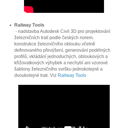
Railway Tools
- nadstavba Autodesk Civil 3D pro projektování
železničních tratí podle českých norem.
konstrukce železničního oblouku včetně
definovaného převýšení, generování podélných
profilů, vkládání jednoduchých, obloukových a
křižovatkových výhybek a nechybí ani vzorové
šablony železničního svršku jednokolejné a
dvoukolejné trati. Viz
Railway Tools