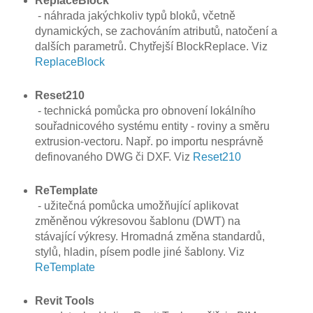
ReplaceBlock
- náhrada jakýchkoliv typů bloků, včetně
dynamických, se zachováním atributů, natočení a
dalších parametrů. Chytřejší BlockReplace. Viz
ReplaceBlock
Reset210
- technická pomůcka pro obnovení lokálního
souřadnicového systému entity - roviny a směru
extrusion-vectoru. Např. po importu nesprávně
definovaného DWG či DXF. Viz
Reset210
ReTemplate
- užitečná pomůcka umožňující aplikovat
změněnou výkresovou šablonu (DWT) na
stávající výkresy. Hromadná změna standardů,
stylů, hladin, písem podle jiné šablony. Viz
ReTemplate
Revit Tools