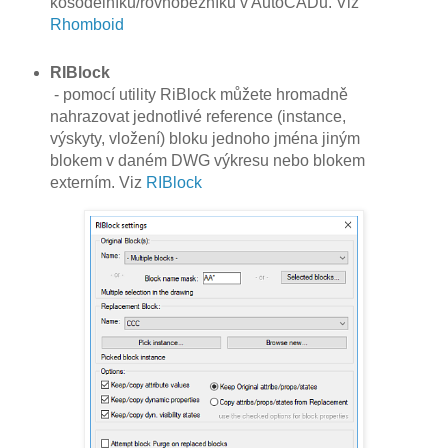
kosodélníků/rovnoběžníků v AutoCADu. Viz
Rhomboid
RIBlock
- pomocí utility RiBlock můžete hromadně
nahrazovat jednotlivé reference (instance,
výskyty, vložení) bloku jednoho jména jiným
blokem v daném DWG výkresu nebo blokem
externím. Viz
RIBlock