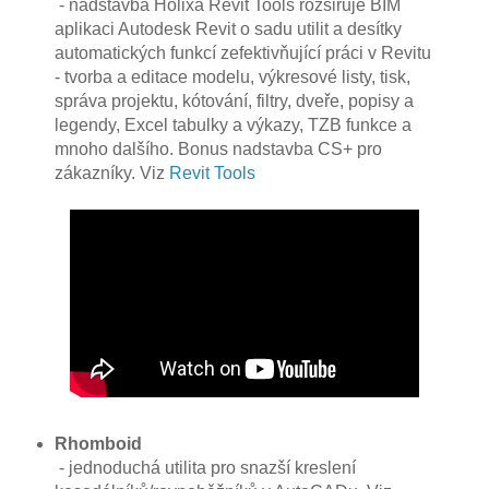
- nadstavba Holixa Revit Tools rozšiřuje BIM
aplikaci Autodesk Revit o sadu utilit a desítky
automatických funkcí zefektivňující práci v Revitu
- tvorba a editace modelu, výkresové listy, tisk,
správa projektu, kótování, filtry, dveře, popisy a
legendy, Excel tabulky a výkazy, TZB funkce a
mnoho dalšího. Bonus nadstavba CS+ pro
zákazníky. Viz
Revit Tools
Rhomboid
- jednoduchá utilita pro snazší kreslení