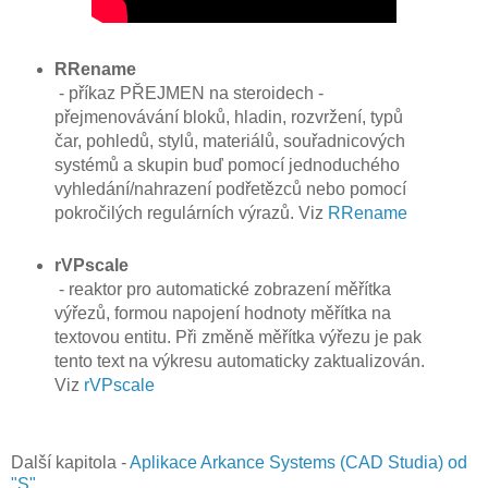
RRename
- příkaz PŘEJMEN na steroidech -
přejmenovávání bloků, hladin, rozvržení, typů
čar, pohledů, stylů, materiálů, souřadnicových
systémů a skupin buď pomocí jednoduchého
vyhledání/nahrazení podřetězců nebo pomocí
pokročilých regulárních výrazů. Viz
RRename
rVPscale
- reaktor pro automatické zobrazení měřítka
výřezů, formou napojení hodnoty měřítka na
textovou entitu. Při změně měřítka výřezu je pak
tento text na výkresu automaticky zaktualizován.
Viz
rVPscale
Další kapitola -
Aplikace Arkance Systems (CAD Studia) od
"S"
.