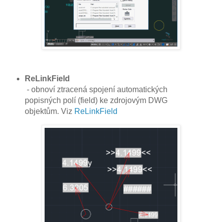
ReLinkField
- obnoví ztracená spojení automatických
popisných polí (field) ke zdrojovým DWG
objektům. Viz
ReLinkField