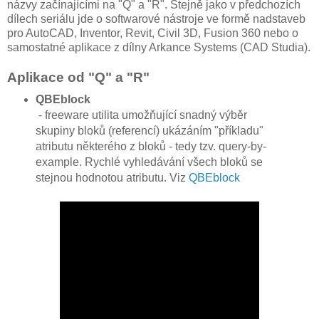
názvy začínajícími na "Q" a "R". Stejně jako v předchozích
dílech seriálu jde o softwarové nástroje ve formě nadstaveb
pro AutoCAD, Inventor, Revit, Civil 3D, Fusion 360 nebo o
samostatné aplikace z dílny Arkance Systems (CAD Studia).
Aplikace od "Q" a "R"
QBEblock
- freeware utilita umožňující snadný výběr
skupiny bloků (referencí) ukázáním "příkladu"
atributu některého z bloků - tedy tzv. query-by-
example. Rychlé vyhledávání všech bloků se
stejnou hodnotou atributu. Viz
QBEblock