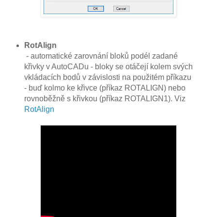
RotAlign
- automatické zarovnání bloků podél zadané
křivky v AutoCADu - bloky se otáčejí kolem svých
vkládacích bodů v závislosti na použitém příkazu
- buď kolmo ke křivce (příkaz ROTALIGN) nebo
rovnoběžně s křivkou (příkaz ROTALIGN1). Viz
RotAlign