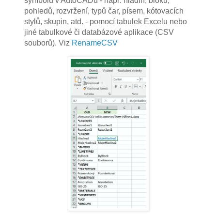
symbolů v AutoCADu - např. hladin, bloků,
pohledů, rozvržení, typů čar, písem, kótovacích
stylů, skupin, atd. - pomocí tabulek Excelu nebo
jiné tabulkové či databázové aplikace (CSV
souborů). Viz
RenameCSV