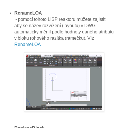
RenameLOA
- pomocí tohoto LISP reaktoru můžete zajistit,
aby se název rozvržení (layoutu) v DWG
automaticky měnil podle hodnoty daného atributu
v bloku rohového razítka (rámečku). Viz
RenameLOA