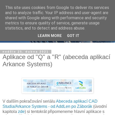
This site uses cookies from Google to deliver its services
and to analyze traffic. Your IP address and user-agent are
shared with Google along with performance and security
metrics to ensure quality of service, generate usage
statistics, and to detect and address abuse.
LEARN MORE
GOT IT
neděle 25. dubna 2021
Aplikace od "Q" a "R" (abeceda aplikací
Arkance Systems)
V dalším pokračování seriálu
Abeceda aplikací CAD
Studia/Arkance Systems - od AddLen po Záborák
(úvodní
kapitola
zde
) si tentokrát připomeneme hlavní aplikace s