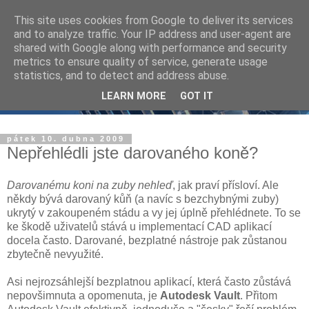
This site uses cookies from Google to deliver its services
and to analyze traffic. Your IP address and user-agent are
shared with Google along with performance and security
metrics to ensure quality of service, generate usage
statistics, and to detect and address abuse.
LEARN MORE
GOT IT
pátek 10. dubna 2009
Nepřehlédli jste darovaného koně?
Darovanému koni na zuby nehleď
, jak praví přísloví. Ale
někdy bývá darovaný kůň (a navíc s bezchybnými zuby)
ukrytý v zakoupeném stádu a vy jej úplně přehlédnete. To se
ke škodě uživatelů stává u implementací CAD aplikací
docela často. Darované, bezplatné nástroje pak zůstanou
zbytečně nevyužité.
Asi nejrozsáhlejší bezplatnou aplikací, která často zůstává
nepovšimnuta a opomenuta, je
Autodesk Vault
. Přitom