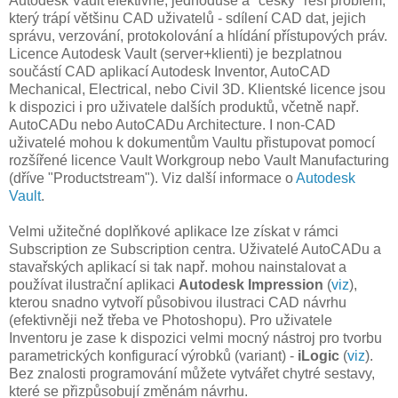
Autodesk Vault efektivně, jednoduše a "česky" řeší problém,
který trápí většinu CAD uživatelů - sdílení CAD dat, jejich
správu, verzování, protokolování a hlídání přístupových práv.
Licence Autodesk Vault (server+klienti) je bezplatnou
součástí CAD aplikací Autodesk Inventor, AutoCAD
Mechanical, Electrical, nebo Civil 3D. Klientské licence jsou
k dispozici i pro uživatele dalších produktů, včetně např.
AutoCADu nebo AutoCADu Architecture. I non-CAD
uživatelé mohou k dokumentům Vaultu přistupovat pomocí
rozšířené licence Vault Workgroup nebo Vault Manufacturing
(dříve "Productstream"). Viz další informace o
Autodesk
Vault
.
Velmi užitečné doplňkové aplikace lze získat v rámci
Subscription ze Subscription centra. Uživatelé AutoCADu a
stavařských aplikací si tak např. mohou nainstalovat a
používat ilustrační aplikaci
Autodesk Impression
(
viz
),
kterou snadno vytvoří působivou ilustraci CAD návrhu
(efektivněji než třeba ve Photoshopu). Pro uživatele
Inventoru je zase k dispozici velmi mocný nástroj pro tvorbu
parametrických konfigurací výrobků (variant) -
iLogic
(
viz
).
Bez znalosti programování můžete vytvářet chytré sestavy,
které se přizpůsobují změnám návrhu.