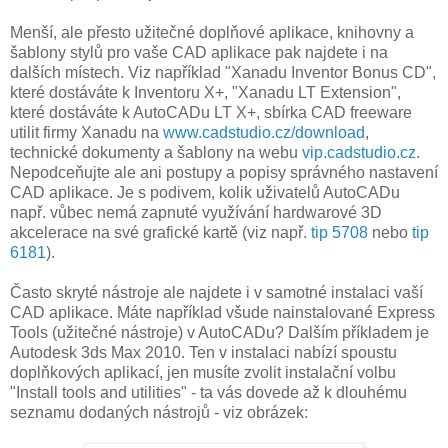
Menší, ale přesto užitečné doplňové aplikace, knihovny a
šablony stylů pro vaše CAD aplikace pak najdete i na
dalších místech. Viz například "Xanadu Inventor Bonus CD",
které dostáváte k Inventoru X+, "Xanadu LT Extension",
které dostáváte k AutoCADu LT X+, sbírka CAD freeware
utilit firmy Xanadu na
www.cadstudio.cz/download
,
technické dokumenty a šablony na webu
vip.cadstudio.cz
.
Nepodceňujte ale ani postupy a popisy správného nastavení
CAD aplikace. Je s podivem, kolik uživatelů AutoCADu
např. vůbec nemá zapnuté využívání hardwarové 3D
akcelerace na své grafické kartě (viz např.
tip 5708
nebo
tip
6181
).
Často skryté nástroje ale najdete i v samotné instalaci vaší
CAD aplikace. Máte například všude nainstalované Express
Tools (užitečné nástroje) v AutoCADu? Dalším příkladem je
Autodesk 3ds Max 2010. Ten v instalaci nabízí spoustu
doplňkových aplikací, jen musíte zvolit instalační volbu
"Install tools and utilities" - ta vás dovede až k dlouhému
seznamu dodaných nástrojů - viz obrázek: