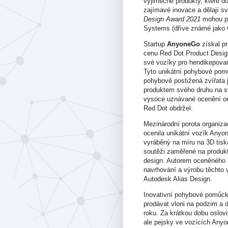
výjimečné produkty, které do
zajímavé inovace a dělají s
Design Award 2021
mohou po
Systems (dříve známé jako 
Startup
AnyoneGo
získal pr
cenu Red Dot Product Desig
své vozíky pro hendikepova
Tyto unikátní pohybové pom
pohybově postižená zvířata 
produktem svého druhu na sv
vysoce uznávané ocenění o
Red Dot obdržel.
Mezinárodní porota organiz
ocenila unikátní vozík Any
vyráběný na míru na 3D tisk
soutěži zaměřené na produk
design. Autorem oceněného 
navrhování a výrobu těchto
Autodesk Alias Design.
Inovativní pohybové pomůcky
prodávat vloni na podzim a 
roku. Za krátkou dobu oslo
ale pejsky ve vozících Anyo