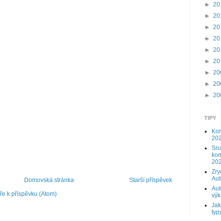
►
20
►
20
►
20
►
20
►
20
►
20
►
20
►
20
►
20
TIPY
Kom
202
Sna
kom
202
Zry
Au
Domovská stránka
Starší příspěvek
Aut
e k příspěvku (Atom)
výk
Jak
typy