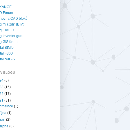
KANCE
D Fórum
hovna CAD bloků
g "Na zdi" (BIM)
g Civil3D
g Inventor guru
g GISfórum
tál BIMfo
tál F360
tál twiGIS
IV BLOGU
24
(8)
23
(15)
22
(17)
21
(31)
prosince
(1)
října
(1)
září
(2)
srpna
(3)