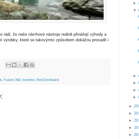
►
▼
rádi, že naše návrhové nástroje reálně přinášejí výhody a
vní výrobky, které se takovýmto způsobem dokážou prosadit i
►
sk
,
Fusion 360
,
Inventor
,
Red Dot Award
►
►
:
►
►
20
►
20
►
20
►
20
►
20