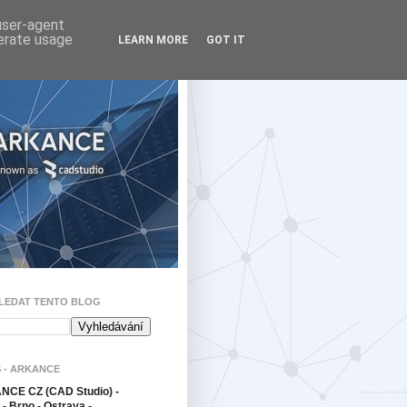
 user-agent
nerate usage
LEARN MORE
GOT IT
LEDAT TENTO BLOG
 - ARKANCE
CE CZ (CAD Studio) -
- Brno - Ostrava -