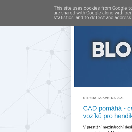
This site uses cookies from Google to 
are shared with Google along with per
statistics, and to detect and address
STŘEDA 12. KVĚTNA 2021
CAD pomáhá - ce
vozíků pro hendi
V prestižní mezinárodní des