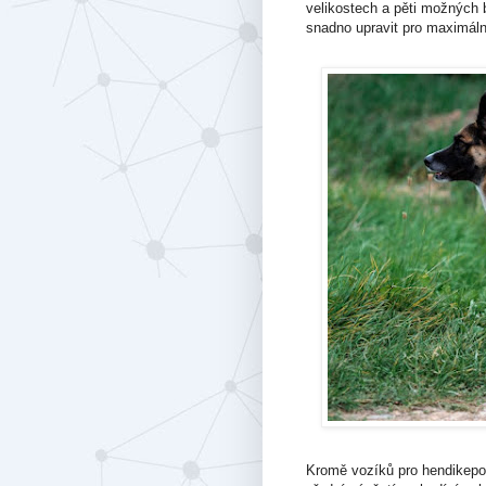
velikostech a pěti možných
snadno upravit pro maximální
Kromě vozíků pro hendikepov