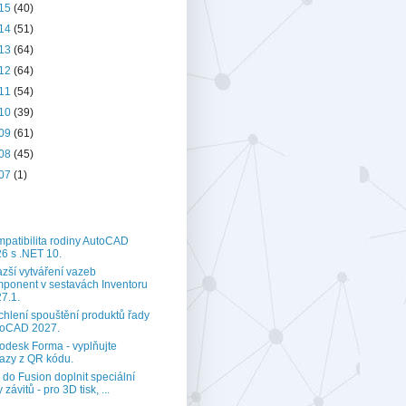
15
(40)
14
(51)
13
(64)
12
(64)
11
(54)
10
(39)
09
(61)
08
(45)
07
(1)
patibilita rodiny AutoCAD
6 s .NET 10.
zší vytváření vazeb
ponent v sestavách Inventoru
7.1.
chlení spouštění produktů řady
toCAD 2027.
odesk Forma - vyplňujte
azy z QR kódu.
 do Fusion doplnit speciální
 závitů - pro 3D tisk, ...