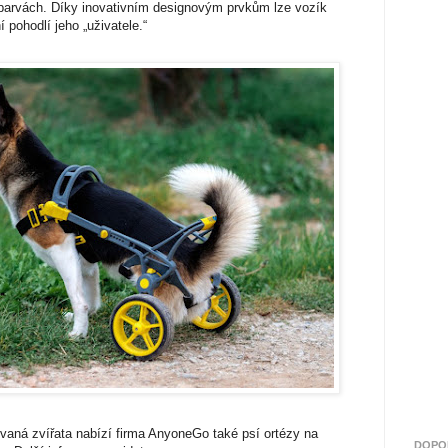
 barvách. Díky inovativním designovým prvkům lze vozík
 pohodlí jeho „uživatele.“
aná zvířata nabízí firma AnyoneGo také psí ortézy na
DOPO