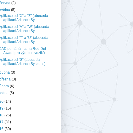
června
(2)
května
(5)
Aplikace od "X" a "Z" (abeceda
aplikací Arkance Sy...
Aplikace od "V" a "W" (abeceda
aplikací Arkance Sy...
Aplikace od "T" a "U" (abeceda
aplikací Arkance Sy...
CAD pomáhá - cena Red Dot
Award pro výrobce vozíků...
Aplikace od "S" (abeceda
aplikací Arkance Systems)
dubna
(3)
března
(3)
února
(6)
ledna
(5)
20
(14)
19
(15)
18
(25)
17
(31)
16
(30)