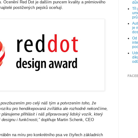
ku. Ocenění Red Dot je dalším puncem kvality a prémiového
důl
majitelé postižených pejsků oceňují.
Tři
umě
prů
Aut
je 
dos
Od 
int
pod
Udr
dík
odb
FACE
 povzbuzením pro celý náš tým a potvrzením toho, že
vozíku pro hendikepovaná zvířátka ale rozhodně nekončíme,
 plánujeme přihlásit i náš připravovaný lidský vozík, který
 designu i funkčnosti,”
doplňuje Martin Schenk, CEO
ráběn na míru pro konkrétního psa ve čtyřech základních