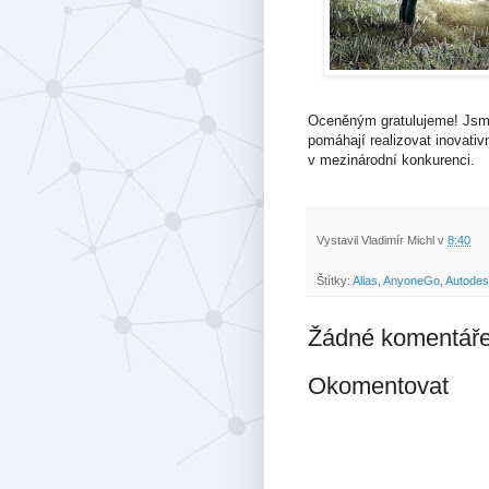
Oceněným gratulujeme! Jsme 
pomáhají realizovat inovati
v mezinárodní konkurenci.
Vystavil
Vladimír Michl
v
8:40
Štítky:
Alias
,
AnyoneGo
,
Autode
Žádné komentáře
Okomentovat