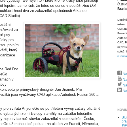
bře vypadají, ale nejen to - které kromě krásy také přinášejí
Č.Budě
vět lepším. Jsme rádi, že letos se cenou v soutěži
Red Dot
Brati
chlubit hned dva ze zákazníků společnosti Arkance
CAD Studio).
Dodává
estižní
řešení.
Civil 3
n Award za
PowerMi
né psy.
Autode
ůcky pro
CAD, B
jsou prvním
největš
ětě, který
světě, 
rganizace
inform
ace Red Dot
Na
oneGo
árnách v
Na
tový
Naj
konceptu je průmyslový designér Jan Jiránek. Pro
Naj
 vozíků jsou využívány CAD aplikace Autodesk Fusion 360 a
 pro zvířata AnyoneGo se po tříletém vývoji začaly oficiálně
NOVI
do vybraných zemí Evropy zamířily na začátku letošního
Bl
vily nejen více než stovku zákazníků v domovském Česku,
pra
neGo už mohou lidé potkat i na ulicích ve Francii, Německu,
sta