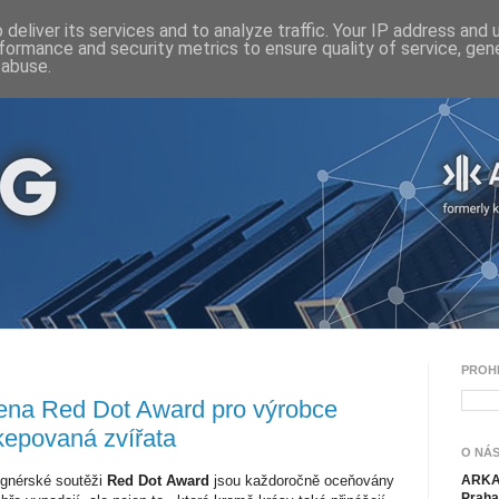
deliver its services and to analyze traffic. Your IP address and
formance and security metrics to ensure quality of service, ge
 abuse.
PROH
na Red Dot Award pro výrobce
kepovaná zvířata
O NÁS
ignérské soutěži
Red Dot Award
jsou každoročně oceňovány
ARKAN
Praha 