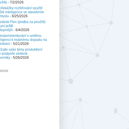
ežitá
- 7/2/2026
 překážky rozšiřování využití
lé inteligence ve stavebním
myslu
- 6/25/2026
odesk Flex (platba za použití)
nyní ještě
tupnější
- 6/4/2026
experimentování s umělou
eligencí k reálnému dopadu na
nikání
- 5/21/2026
žujte vaše týmy produktivní
y podpoře vedené
orníky
- 5/26/2026
BOOK