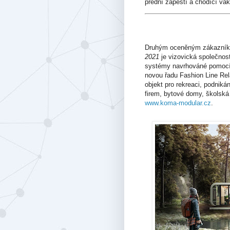
přední zápěstí a chodící va
Druhým oceněným zákazník
2021
je vizovická společnos
systémy navrhováné pomocí 
novou řadu Fashion Line Rel
objekt pro rekreaci, podniká
firem, bytové domy, školská 
www.koma-modular.cz
.