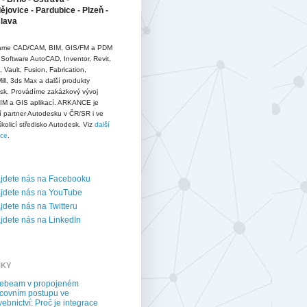
jovice - Pardubice - Plzeň -
slava
me CAD/CAM, BIM, GIS/FM a PDM
 Software AutoCAD, Inventor, Revit,
D, Vault, Fusion, Fabrication,
ll, 3ds Max a další produkty
sk. Provádíme zakázkový vývoj
IM a GIS aplikací. ARKANCE je
í partner Autodesku v ČR/SR i ve
školicí středisko Autodesk. Viz
další
ace
.
jdete nás na Facebooku
jdete nás na YouTube
dete nás na Twitteru
dete nás na LinkedIn
NKY
uebeam v propojeném
covním postupu ve
vebnictví: Proč je integrace