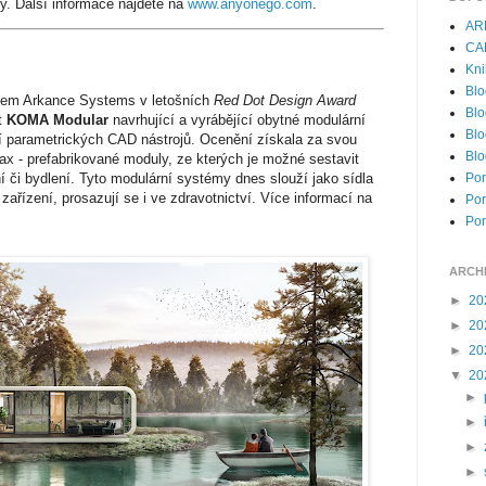
ky. Další informace najdete na
www.anyonego.com
.
AR
CA
Kni
Blo
em Arkance Systems v letošních
Red Dot Design Award
Blo
t
KOMA Modular
navrhující a vyrábějící obytné modulární
Blo
parametrických CAD nástrojů. Ocenění získala za svou
Blo
ax - prefabrikované moduly, ze kterých je možné sestavit
ní či bydlení. Tyto modulární systémy dnes slouží jako sídla
Por
zařízení, prosazují se i ve zdravotnictví. Více informací na
Por
Por
ARCH
►
20
►
20
►
20
▼
20
►
►
►
►