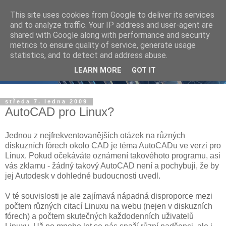
This site uses cookies from Google to deliver its services
and to analyze traffic. Your IP address and user-agent are
shared with Google along with performance and security
metrics to ensure quality of service, generate usage
statistics, and to detect and address abuse.
LEARN MORE
GOT IT
středa 7. ledna 2009
AutoCAD pro Linux?
Jednou z nejfrekventovanějších otázek na různých
diskuzních fórech okolo CAD je téma AutoCADu ve verzi pro
Linux. Pokud očekáváte oznámení takovéhoto programu, asi
vás zklamu - žádný takový AutoCAD není a pochybuji, že by
jej Autodesk v dohledné budoucnosti uvedl.
V té souvislosti je ale zajímavá nápadná disproporce mezi
počtem různých citací Linuxu na webu (nejen v diskuzních
fórech) a počtem skutečných každodenních uživatelů