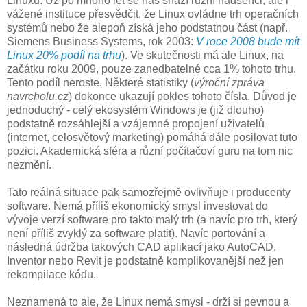
Linuxu. Už po mnoho let se nás snaží různí nadšenci, ale i
vážené instituce přesvědčit, že Linux ovládne trh operačních
systémů nebo že alepoň získá jeho podstatnou část (např.
Siemens Business Systems, rok 2003:
V roce 2008 bude mít
Linux 20% podíl na trhu
). Ve skutečnosti má ale Linux, na
začátku roku 2009, pouze zanedbatelné cca 1% tohoto trhu.
Tento podíl neroste. Některé statistiky (
výroční zpráva
navrcholu.cz
) dokonce ukazují pokles tohoto čísla. Důvod je
jednoduchý - celý ekosystém Windows je (již dlouho)
podstatně rozsáhlejší a vzájemné propojení uživatelů
(internet, celosvětový marketing) pomáhá dále posilovat tuto
pozici. Akademická sféra a různí počítačoví guru na tom nic
nezmění.
Tato reálná situace pak samozřejmě ovlivňuje i producenty
software. Nemá příliš ekonomický smysl investovat do
vývoje verzí software pro takto malý trh (a navíc pro trh, který
není příliš zvyklý za software platit). Navíc portování a
následná údržba takových CAD aplikací jako AutoCAD,
Inventor nebo Revit je podstatně komplikovanější než jen
rekompilace kódu.
Neznamená to ale, že Linux nemá smysl - drží si pevnou a