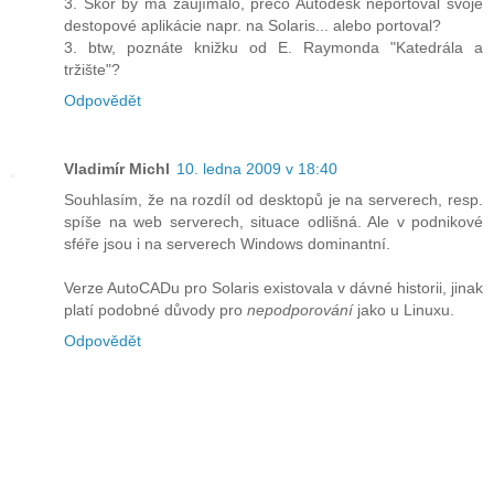
3. Skôr by ma zaujímalo, prečo Autodesk neportoval svoje
destopové aplikácie napr. na Solaris... alebo portoval?
3. btw, poznáte knižku od E. Raymonda "Katedrála a
tržište"?
Odpovědět
Vladimír Michl
10. ledna 2009 v 18:40
Souhlasím, že na rozdíl od desktopů je na serverech, resp.
spíše na web serverech, situace odlišná. Ale v podnikové
sféře jsou i na serverech Windows dominantní.
Verze AutoCADu pro Solaris existovala v dávné historii, jinak
platí podobné důvody pro
nepodporování
jako u Linuxu.
Odpovědět