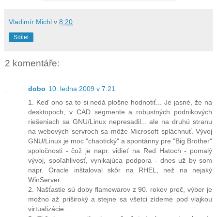
Vladimír Michl
v
8:20
Sdílet
2 komentáře:
dobo
10. ledna 2009 v 7:21
1. Keď ono sa to si nedá plošne hodnotiť... Je jasné, že na
desktopoch, v CAD segmente a robustných podnikových
riešeniach sa GNU/Linux nepresadil... ale na druhú stranu
na webových servroch sa môže Microsoft spláchnuť. Vývoj
GNU/Linux je moc "chaotický" a spontánny pre "Big Brother"
spoločnosti - čož je napr. vidieť na Red Hatoch - pomalý
vývoj, spoľahlivosť, vynikajúca podpora - dnes už by som
napr. Oracle inštaloval skôr na RHEL, než na nejaký
WinServer.
2. Našťastie sú doby flamewarov z 90. rokov preč, výber je
možno až priširoký a stejne sa všetci zídeme pod vlajkou
virtualizácie...